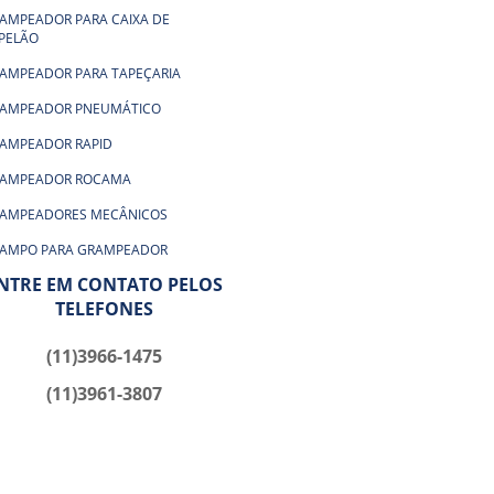
AMPEADOR PARA CAIXA DE
PELÃO
AMPEADOR PARA TAPEÇARIA
AMPEADOR PNEUMÁTICO
AMPEADOR RAPID
AMPEADOR ROCAMA
AMPEADORES MECÂNICOS
AMPO PARA GRAMPEADOR
NTRE EM CONTATO PELOS
AMPOS AÇO
TELEFONES
AMPOS EM AÇO INOX
(11)3966-1475
AMPOS PARA GRAMPEADOR DE
ESSÃO
(11)3961-3807
AMPOS PARA GRAMPEADOR DE
PECEIRO
AMPOS PARA GRAMPEADOR
ÉTRICO