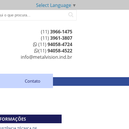
Select Language
▼
(11)
3966-1475
(11)
3961-3807
(11)
94058-4724
(11)
94058-4522
info@metalvision.ind.br
Contato
NFORMAÇÕES
SISTÊNCIA TÉCNICA DE