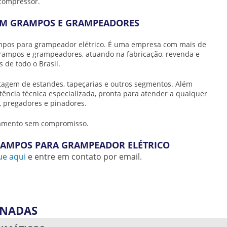
 compressor.
GR
PN
 EM GRAMPOS E GRAMPEADORES
GR
pos para grampeador elétrico
. É uma empresa com mais de
PR
rampos e grampeadores, atuando na fabricação, revenda e
GR
s de todo o Brasil.
GR
gem de estandes, tapeçarias e outros segmentos. Além
stência técnica especializada, pronta para atender a qualquer
LÂ
 pregadores e pinadores.
PE
PN
çamento sem compromisso.
PI
RAMPOS PARA GRAMPEADOR ELÉTRICO
PI
ue aqui
e entre em contato por email.
PR
PR
PN
ONADAS