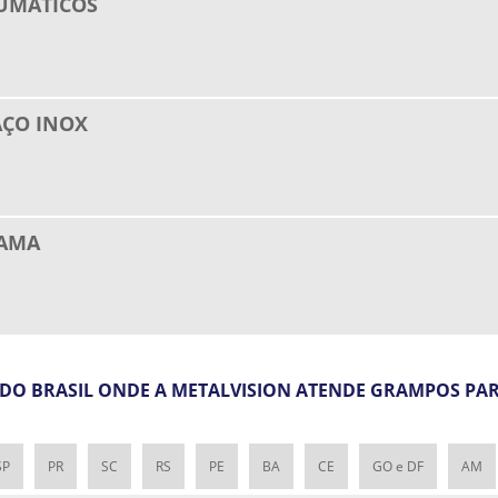
UMÁTICOS
ÇO INOX
AMA
ES DO BRASIL ONDE A METALVISION ATENDE GRAMPOS P
SP
PR
SC
RS
PE
BA
CE
GO e DF
AM