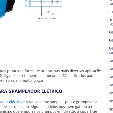
GR
CO
DI
IN
FÁ
FÁ
FA
GR
GR
GR
s práticas e fáceis de utilizar nas mais diversas aplicações.
são ligados diretamente em tomadas. São indicados para
GR
e não sejam muito longos.
GR
ARA GRAMPEADOR ELÉTRICO
GR
GR
dor elétrico
é relativamente simples, pois o grampeador
l de ser utilizado. Alguns modelos possuem gatilho ou
GR
anismo que empurra os grampos em direção à superfície