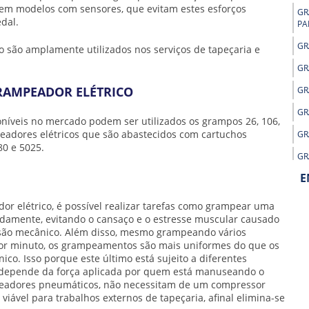
tem modelos com sensores, que evitam estes esforços
GR
edal.
PA
GR
o
são amplamente utilizados nos serviços de tapeçaria e
GR
RAMPEADOR ELÉTRICO
GR
GR
oníveis no mercado podem ser utilizados os grampos 26, 106,
adores elétricos que são abastecidos com cartuchos
GR
80 e 5025.
GR
E
GR
GR
or elétrico
, é possível realizar tarefas como grampear uma
idamente, evitando o cansaço e o estresse muscular causado
GR
são mecânico. Além disso, mesmo grampeando vários
PR
r minuto, os grampeamentos são mais uniformes do que os
GR
o. Isso porque este último está sujeito a diferentes
TA
depende da força aplicada por quem está manuseando o
peadores pneumáticos, não necessitam de um compressor
GR
 viável para trabalhos externos de tapeçaria, afinal elimina-se
EL