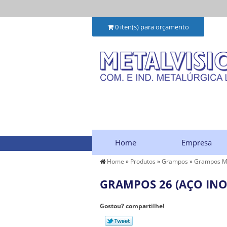
0
iten(s) para orçamento
Home
Empresa
Home
»
Produtos
»
Grampos
»
Grampos M
GRAMPOS 26 (AÇO IN
Gostou? compartilhe!