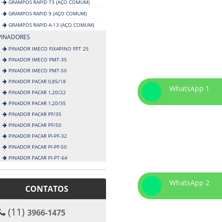
GRAMPOS RAPID 73 (AÇO COMUM)
GRAMPOS RAPID 9 (AÇO COMUM)
GRAMPOS RAPID A-13 (AÇO COMUM)
PINADORES
PINADOR IMECO FIXAPINO FPT 25
PINADOR IMECO PMT-35
PINADOR IMECO PMT-50
PINADOR PACAR 0,85/18
WhatsApp 1
PINADOR PACAR 1,20/22
PINADOR PACAR 1,20/35
PINADOR PACAR PF/35
PINADOR PACAR PF/50
PINADOR PACAR PI-PF-32
PINADOR PACAR PI-PF-50
PINADOR PACAR PI-PT-64
PINADOR PACAR PT/35
PINADOR PACAR PT/50
WhatsApp 2
CONTATOS
PINADOR PUMA AT-3010 F
PINADOR PUMA AT-3012 L
(11)
3966-1475
PINADOR PUMA CT-30122