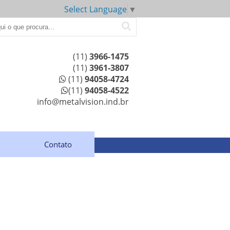
Select Language
▼
(11)
3966-1475
(11)
3961-3807
(11)
94058-4724
(11)
94058-4522
info@metalvision.ind.br
Contato