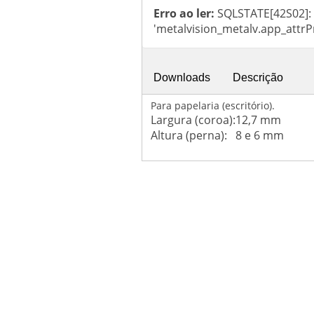
Erro ao ler:
SQLSTATE[42S02]: 
'metalvision_metalv.app_attrP
Downloads
Descrição
Para papelaria (escritório).
Largura (coroa):
12,7 mm
Altura (perna):
8 e 6 mm