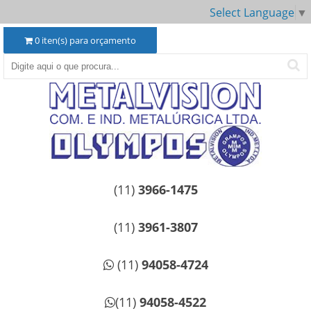
Select Language
▼
0
iten(s) para orçamento
(11)
3966-1475
(11)
3961-3807
(11)
94058-4724
(11)
94058-4522