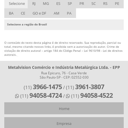
Selecione
RJ
MG
ES
SP
PR
SC
RS
PE
BA
CE
GO e DF
AM
PA
Selecione a região do Brasil
O conteúdo do texto desta página é de direito reservado. Sua reprodução, parcial ou
total, mesmo citando nossos links, é proibida sem a autorização do autor. Crime de
violação de direito autoral – artigo 184 do Código Penal –
Lei 9610/98 - Lei de direitos
autorais
.
Metalvision Comércio e Indústria Metalúrgica Ltda. - EPP
Rua Epicuro, 76 - Casa Verde
São Paulo-SP - CEP: 02552-030
3966-1475
3961-3807
(11)
/ (11)
94058-4724
94058-4522
(11)
/
(11)
Home
Empresa