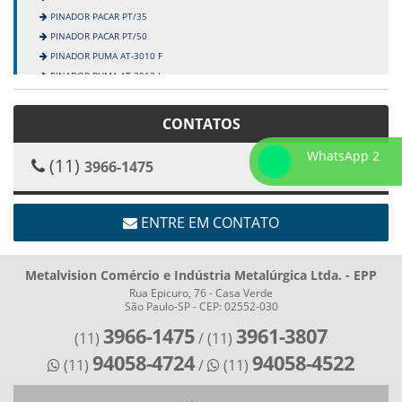
PINADOR PACAR PT/35
PINADOR PACAR PT/50
PINADOR PUMA AT-3010 F
PINADOR PUMA AT-3012 L
PINADOR PUMA CT-30122
PINADOR ULTRA F-30
CONTATOS
PINADOR ULTRA F-50
WhatsApp 2
PINOS
(11)
3966-1475
PINOS PA 0,64
PINOS PB 0,85/18
PINOS PC 1,20/35
ENTRE EM CONTATO
PINOS PF/50
PINOS PT/50
Metalvision Comércio e Indústria Metalúrgica Ltda. - EPP
PREGADORES
Rua Epicuro, 76 - Casa Verde
PREGADOR DT M-100
São Paulo-SP - CEP: 02552-030
PREGADOR DT M-57
3966-1475
3961-3807
(11)
/ (11)
PREGADOR DT M-70
94058-4724
94058-4522
PREGADOR DT M-83
(11)
/
(11)
PREGADOR DT M-90
PREGADOR FILETTO ST-64