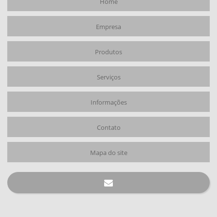
Home
PREGADOR PACAR M-70 PRATA
PREGOS
Empresa
PREGOS ELETROSOLDADOS
Produtos
Serviços
Informações
Contato
Mapa do site