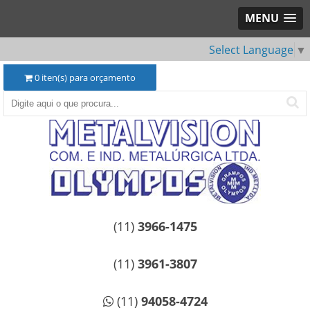
MENU
Select Language
▼
0
iten(s) para orçamento
(11)
3966-1475
(11)
3961-3807
(11)
94058-4724